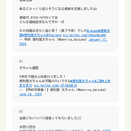
座るとひっくり返りそうになる便座を交換しました👍
便座代 B150→¥750って😅
どんな価格設定なんですか…🤣
ただ材質は恐らく塩ビ系？（柔プラ系）でした
#Lazada
#便座交
換
#便利屋大ちゃん
#Thailand
pic.twitter.com/V6AuqQLm8D
— 甲府 便利屋大ちゃん (@benriya_daisuke)
January 17,
2026
大ちゃん遍歴
3年位で随分人生変わりました！
便利屋大ちゃんは天職みたいです👍
#便利屋大ちゃん
#ご縁
#人生
まだまだ
pic.twitter.com/jZF4Q4QEJS
— 【甲府市密着！】便利屋 大ちゃん (@benriya_daisuke)
June 26, 2025
会長にもバリバリ頑張ってもらいました🙂‍↕️
水回り担当