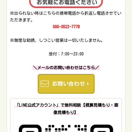
昨日はログハウスの外部コーキング作業させて頂きました！
※出られない時はこちらの携帯電話から折返し電話させてい
薪移動もおまかせ💪
pic.twitter.com/hQVUAYqKXo
ただきます。
— 【甲府市密着！】便利屋 大ちゃん (@benriya_daisuke)
March 11, 2025
090-3522-7778
※無理な勧誘、しつこい営業は一切いたしません。
柿の畑を見に行って色々教えて頂きました！
太秋柿30数本位
受付：7:00～23:00
甲州百目10本位
ご興味ある方は是非！！
＼メールのお問い合わせはこちら／
お問い合わせください
便利屋業は色々な方から興味持って頂き面白いです！
お問い合わせ
他のお仕事にも繋がりそうでとっても感じの良いオーナー様に
も感謝
#山梨県
#甲州市
#太秋柿
#甲州百目
pic.twitter.com/JJCZYD7KrE
— 【甲府市密着！】便利屋 大ちゃん (@benriya_daisuke)
February 9, 2025
「LINE公式アカウント」で無料相談【概算見積もり・画
像見積もり】
便利屋の日常