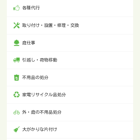
各種代行
今日は白州町に雨樋清掃の調査に行きました！
取り付け・設置・修理・交換
自然に囲まれた素敵なお家✨
雨樋詰まりから始まる合併症は計り知れないので的確なお客様
庭仕事
のご判断でした！
#雨樋詰まり
#シロアリ
#腐食
pic.twitter.com/NHaUfKwZ5z
— 【甲府市密着！】便利屋 大ちゃん (@benriya_daisuke)
引越し・荷物移動
August 30, 2024
不用品の処分
私、山本大介は2024年9月1日より便利屋業を本気で開業いたし
ます！
家電リサイクル品処分
より多くのご縁を大切に
全てはお客様の笑顔の為に
毎日を全力で楽しみます！
外・庭の不用品処分
— 【甲府市密着！】便利屋 大ちゃん (@benriya_daisuke)
August 29, 2024
大がかりな片付け