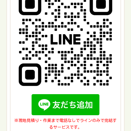
引越し＆家具運搬
とっても素敵なご夫婦のご依頼主様でした😊
ありがとうございました！
pic.twitter.com/wQ4ZpZdSKM
— 【甲府市密着！】便利屋 大ちゃん (@benriya_daisuke)
January 27, 2025
業務用アイロンのメンテ🔧
強っ！
#ナオモトアイロン
#便利屋大ちゃん
pic.twitter.com/Toe6xRaauj
— 【甲府市密着！】便利屋 大ちゃん (@benriya_daisuke)
January 4, 2025
野獣が入らない様に軒天穴埋め作業のご依頼でした。
襲われないで良かったです！
嫁ちゃんありがとう👏
#サル
#獣害
#めっちゃ遠目で見てる
pic.twitter.com/FO7mYAPLd7
※現地見積り・作業まで電話なしでラインのみで完結す
— 【甲府市密着！】便利屋 大ちゃん (@benriya_daisuke)
December 12, 2024
るサービスです。