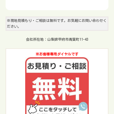
女性目線でいつもとても綺麗に仕上げてもらっています✨
#清掃
業務
#タイ嫁
#便利屋大ちゃん
pic.twitter.com/JBM9qgyVk9
— 【甲府市密着！】便利屋 大ちゃん (@benriya_daisuke)
March 16, 2025
※現地見積もり・ご相談は無料です。お気軽にお問い合わせく
ださい。
朝イチ金庫開封😎
会社所在地：山梨県甲府市青葉町11-43
僕はハンドパワーがあるので 秒速です👍
#便利屋大ちゃん
#金庫
開封
#キテマスキテマス
pic.twitter.com/Dmaufn8Ka7
— 【甲府市密着！】便利屋 大ちゃん (@benriya_daisuke)
March 14, 2025
※お客様専用ダイヤルです
だんだん親方の車内の雰囲気に気がついたら 似てきました😂
まだ運転席の下に荷物がないだけ 自分には余裕があります👍
頑張ろう💪
#便利屋あるある
#便利屋大ちゃん
pic.twitter.com/lhZtNgFDzo
— 【甲府市密着！】便利屋 大ちゃん (@benriya_daisuke)
March 12, 2025