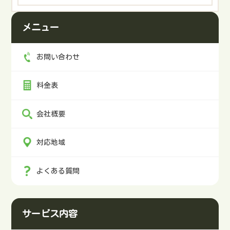
メニュー
薪の棚上げ作業のお手伝いをさせて頂きました。
風もあり心地よくとてもよい汗をかかせて頂きました👍
pic.twitter.com/EbZIkmj6bH
お問い合わせ
— 【甲府市密着！】便利屋 大ちゃん (@benriya_daisuke)
September 23, 2024
料金表
会社概要
毎度ありがとうございました！
pic.twitter.com/0zskFoyUwo
— 【甲府市密着！】便利屋 大ちゃん (@benriya_daisuke)
September 13, 2024
対応地域
よくある質問
今日は屋根吹き替えの瓦降ろししました。
でね…空き家再生人+便利屋大ちゃんの思考が入ると柔軟に頭が
回るようになりました。
#スポットで助っ人探しとけば良かった
#できる人を探すのもまた仕事
#瓦450枚ワンオペ降ろしは泣ける
pic.twitter.com/JSt1rSAc3q
サービス内容
— 【甲府市密着！】便利屋 大ちゃん (@benriya_daisuke)
September 3, 2024