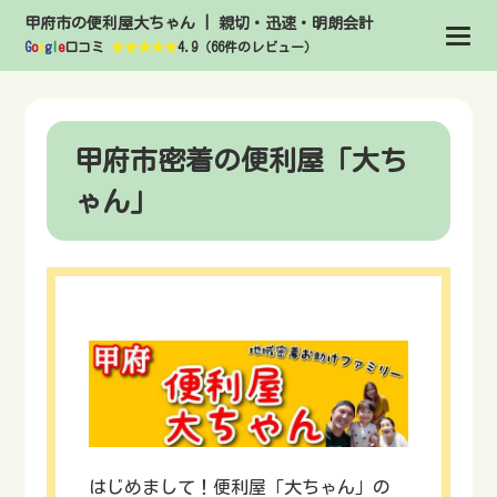
甲府市の便利屋大ちゃん | 親切・迅速・明朗会計
G
o
o
g
l
e
口コミ
★★★★★
4.9（66件のレビュー）
甲府市密着の便利屋「大ち
ゃん」
はじめまして！便利屋「大ちゃん」の