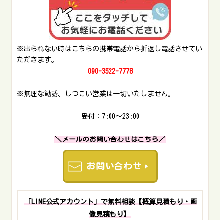
すので、ご相談ください。以下では、基本料金で対応で
は、コンテナ倉庫・トランクルームの整理・片付けを
きる作業と、引越し料金になる作業についてご紹介しま
9,900円から承っています。便利屋のため、様々なサービ
す。【基本料金で対応できる作業】トランクルームから
スを組み合わせることもできますので、お気軽にご相談
大型家具・家電の搬出や搬入を依頼したいトランクルー
ください。便利屋「大ちゃん」を利用するメリット急ぎ
ムからトラックへの積み込みを依頼したいトランクルー
※出られない時はこちらの携帯電話から折返し電話させてい
の整理・片付け作業対応急ぎの整理や片付けも対応可能
ム内の荷物の整理をサポートしてほしいトランクルーム
ただきます。
です。スケジュールに余裕がない場合も、最短で対応す
内を整理・清掃してほしい 【引越し料金になる作業】大
090-3522-7778
るので、ご相談ください。 不用品回収もサポート可能コ
型家具・家電を離れた別の場所に移したい大量にある不
ンテナ倉庫やトランクルームの不用品は、まとめて回
用品の処分を依頼したい上記の依頼は、引越し扱いにな
※無理な勧誘、しつこい営業は一切いたしません。
収・処分するのでスムーズに完了します。お気軽にご連
るので追加費用がかかります。また、作業内容次第では
絡ください。 産業廃棄物処分にも対応産業廃棄物の収
別途料金がかかることもあります。【オプション料金が
受付：7:00～23:00
集・運搬ができる「産業廃棄物収集運搬業許可」「特別
かかる内容】運搬車両を準備してほしい運搬する荷物が
管理廃棄物収集運搬業許可」を取得しているので、業者
極端に多い荷物のサイズや重量が大きい搬出・搬入先に
＼メールのお問い合わせはこちら／
から発生した産業廃棄物も適切に処理します。また、産
エレベーターがないオプション料金は現地にてお見積も
業廃棄物処分に必要な書類作成もサポート可能ですの
りし、詳細をお伝えします。トランクルーム作業で困り
お問い合わせ
で、お悩みの場合はご相談ください。コンテナ倉庫・ト
の方はお気軽にご連絡ください。トランクルーム作業の
ランクルームの整理・片付けご利用の流れお問い合わ
ご利用の流れお問い合わせ・ご相談対応ご依頼はお電話
せ・ご相談対応ご依頼はお電話（09035227778）、ライ
（09035227778）、ライン、メールにてお問い合わせくだ
ン、メールによりお問い合わせください。お問い合わせ
「LINE公式アカウント」で無料相談【概算見積もり・画
さい。お問い合わせの際に、ご希望の作業内容を伝えて
の際に、ご希望の依頼内容を伝えていただけるとその後
像見積もり】
いただけるとその後の流れがスムーズとなります。すぐ