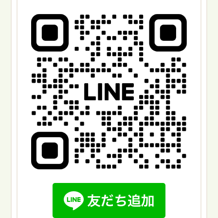
がスムーズです。概算を把握したい場合は、写真などを
にでも概算を把握したい場合は、画像をラインやメール
ラインやメールなどで送っていただければ対応可能で
などで送っていただけると対応可能です。お問い合わせ
す。 お問い合わせはこちら電話でお問い合わせメールで
はこちら電話でお問い合わせメールでお問い合わせLINE
お問い合わせLINEでお問い合わせ※電話に出られず折り
でお問い合わせ※電話に出られず折り返す場合はこちら
返す場合はこちらの番号からかけ直します。現地調査・
の番号からかけ直します。現地調査・見積もり金額の提
見積もり金額の提示コンテナ倉庫・トランクルームの整
示トランクルーム作業にかかる正確な費用を算出するた
理・片付けの正確な費用を算出するため、スタッフが現
め、必要に応じて現地にて無料見積もりいたします。お
地にて無料でお見積もりいたします。お見積もり後のキ
見積もり後のキャンセルもできますので、お気軽にご相
ャンセルも可能ですので、お気軽にご連絡ください。 作
談ください。作業内容の打ち合わせご契約後は作業内容
業内容の打ち合わせご契約後は作業内容の打ち合わせを
の打ち合わせを行います。日程調整や作業内容にご希望
行います。日程調整や作業内容などご希望がありました
がありましたら、お気軽にご連絡ください。トランクル
ら、臨機応変に対応可能です。 コンテナ倉庫・トランク
ーム作業のサポート打ち合わせで決定した日時に、トラ
ルームの整理・片付け依頼内容と日程が決まりました
ンクルーム作業のサポートを行います。作業終了後、そ
ら、コンテナ倉庫・トランクルームの整理・片付けを行
の他ご要望がなければ、料金をお支払いいただいて完了
います。作業終了後、その他ご要望がなければ、料金を
です。甲府市でトランクルーム内の荷物の運搬や搬出は
お支払いいただいて完了です。コンテナ倉庫・トランク
便利屋「大ちゃん」におまかせくださいトランクルーム
ルームの片付けでよくある質問トランクルームの片付け
作業でお困りの方は、便利屋「大ちゃん」にご相談くだ
と同時に不用品処分も依頼できますか？ 不用品処分も承
さい。トランクルームの荷物搬出や搬入などは1名1時間
っています。お見積もりは無料ですので、お気軽にご連
4,400円（税込み）からとなります。作業量が多い場合
絡ください。整理した物は複数の場所へ運搬してもらえ