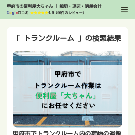
甲府市の便利屋大ちゃん | 親切・迅速・明朗会計
G
o
o
g
l
e
口コミ
★★★★★
4.9（66件のレビュー）
「 トランクルーム 」の検索結果
甲府市でトランクルーム内の荷物の運搬