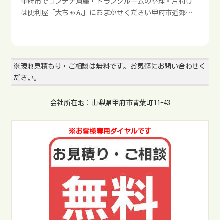
おまかせください
甲府市でコンテナ倉庫・トランクルームの整理・片付け
物やサイズの大きい荷物を搬出・搬入するケースが多い
は便利屋「大ちゃん」におまかせください甲府市近郊で
です。自力で対処できずに悩む方も多く、以下のご依頼
コンテナ倉庫やトランクルームの整理、片付けにお悩み
を多くいただきます。大型家具や家電製品をトランクル
の方は、便利屋「大ちゃん」におまかせください。料金
ームに搬入大型家具や家電などの運搬大量にある趣味グ
は9,900円から対応可能です。お見積もりは無料ですの
ッズの搬出・搬入親の遺品整理トランクルームへの不用
で、お気軽にご相談ください。コンテナ倉庫やトランク
品の運搬・整理大量にある衣類をトランクルームに収納
※現地見積もり・ご相談は無料です。お気軽にお問い合わせく
ルームの整理や片付けは、不用品処理に困ることがあり
契約終了するトランクルームからの荷物の取り出し・運
ださい。
ます。便利屋「大ちゃん」では、ご要望やご予算に合わ
搬トランクルームクリーニング・片付けトランクルーム
せた作業が可能です。お見積もりは無料ですので、お気
にある不用品処分トランクルームの荷物が多い場合、自
会社所在地：山梨県甲府市青葉町11-43
軽にご連絡ください。甲府市近郊でコンテナ倉庫やトラ
力での搬入や搬出、整理は手間がかかります。便利屋
ンクルームの整理、片付けにお悩みの方は、便利屋「大
「大ちゃん」では、自力で対処できない荷物の運搬にも
ちゃん」におまかせください。料金は9,900円から対応可
サポート可能です。予算に合わせて最適なプランを提案
※お客様専用ダイヤルです
能です。お問い合わせはこちら電話でお問い合わせメー
いたします。お困りごとのある方は、お気軽にご相談く
ルでお問い合わせLINEでお問い合わせ※電話に出られず
ださい。車両の準備が必要な場合はオプション料金が必
折り返す場合はこちらの番号からかけ直します。コンテ
要ですトランクルームの荷物が多い場合、マイカーを使
ナ倉庫・トランクルームの片付けの料金相場コンテナ倉
用するとかなりの時間がかかります。便利屋のトラック
庫やトランクルームの整理・片付けの料金は、9,800円か
を準備する場合は、オプション料金が必要です。軽トラ
らが目安です。交通費や不用品処分費、時間帯による割
ックや2tトラックなど利用する車両により料金は異なり
増料金などが別途必要になることもあるので、総合的な
ます。車両準備が必要な場合は予算に合わせて調整しま
金額を確認しておくと安心です。便利屋「大ちゃん」で