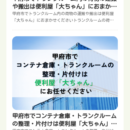
や搬出は便利屋「大ちゃん」におまかせ
ください
甲府市でトランクルーム内の荷物の運搬や搬出は便利屋
「大ちゃん」におまかせくださいトランクルームの荷物
の出し入れにお困りの方は、便利屋「大ちゃん」におま
かせください。料金は1名1時間あたり4,400円（税込み）
から対応しています。作業量が多い場合は、以降30分
1,650円（税込み）で承っています。お見積もりは無料で
すので、お気軽にご相談ください。 便利屋「大ちゃん」
では、トランクルーム内の荷物の出し入れや整理など幅
広いサポートを行っています。大型の荷物の搬出や搬
入、整理などの作業にお困りの場合はお気軽にご相談く
ださい。トランクルームの荷物の出し入れにお困りの方
は、便利屋「大ちゃん」におまかせください。料金は1名
1時間あたり4,400円（税込み）から対応しています。作
業量が多い場合は、以降30分1,650円（税込み）で承って
います。お問い合わせはこちら電話でお問い合わせメー
ルでお問い合わせLINEでお問い合わせ※電話に出られず
甲府市でコンテナ倉庫・トランクルーム
折り返す場合はこちらの番号からかけ直します。トラン
の整理・片付けは便利屋「大ちゃん」に
クルーム作業のサポート内容トランクルームには、重量