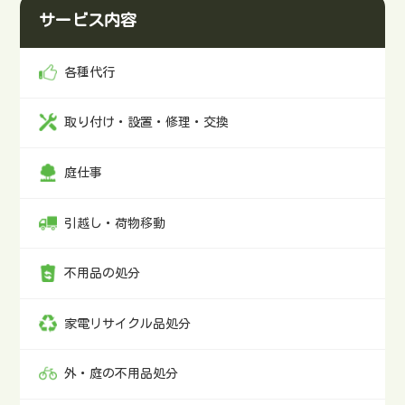
塀の撤去原状回復対応お困りごとがある場合は、お気軽
サービス内容
にご相談ください。甲府市でコンテナ倉庫やトランクル
ームの整理・片付けは便利屋「大ちゃん」におまかせく
ださいコンテナ倉庫やトランクルームの整理・片付け作
各種代行
業を業者に依頼したい方は、便利屋「大ちゃん」におま
かせください。料金は9,900円から対応可能です。ご依頼
取り付け・設置・修理・交換
内容や作業環境など、様々な要素により料金は異なりま
す。お見積もりは無料です。お電話（09035227778）やメ
ール、ラインで対応いたします。まずは、お気軽にご相
庭仕事
談ください。甲府市近郊でコンテナ倉庫やトランクルー
ムの整理、片付けにお悩みの方は、便利屋「大ちゃん」
引越し・荷物移動
におまかせください。料金は9,900円から対応可能です。
お問い合わせはこちら電話でお問い合わせメールでお問
不用品の処分
い合わせLINEでお問い合わせ※電話に出られず折り返す
場合はこちらの番号からかけ直します。
家電リサイクル品処分
外・庭の不用品処分