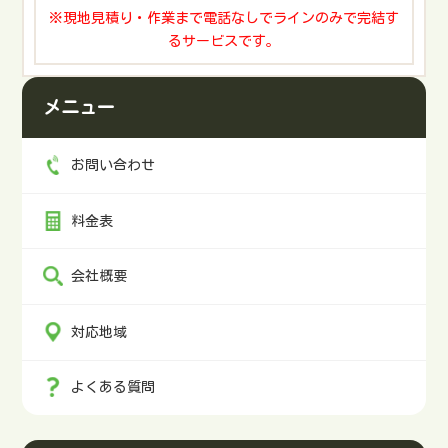
は、以降30分1,650円（税込み）で対応可能です。ご依頼
ますか？運搬についても対応可能です。ただし、運搬エ
※現地見積り・作業まで電話なしでラインのみで完結す
内容や状況により料金は異なります。お見積もりは無料
リアによっては対象外となる可能性があります。まず
るサービスです。
です。お電話（09035227778）やメール、ラインで対応い
は、お気軽にご相談ください。倉庫内にある探し物も依
たします。まずは、お気軽にご相談ください。トランク
頼できますか？探し物についても対応しています。探し
ルームの荷物の出し入れにお困りの方は、便利屋「大ち
メニュー
物の詳細を伝えていただければ、サポート可能です。ト
ゃん」におまかせください。料金は1名1時間あたり4,400
ランクルームを解約予定なので、それまでに片付けとク
円（税込み）から対応しています。作業量が多い場合
リーニングを依頼できますか？片付けやクリーニングの
は、以降30分1,650円（税込み）で承っています。お問い
お問い合わせ
ご依頼も対応しています。なお、原状回復工事について
合わせはこちら電話でお問い合わせメールでお問い合わ
も別料金にはなりますが、承っています。自力で対応で
せLINEでお問い合わせ※電話に出られず折り返す場合は
料金表
きずお困りの場合は、お気軽にご連絡ください。コンテ
こちらの番号からかけ直します。
ナ倉庫内に産業廃棄物が大量にあるのですが、全て処分
してもらえますか？産業廃棄物の処分もサポート可能で
会社概要
す。産業廃棄物の収集・運搬ができる「産業廃棄物収集
運搬業許可」「特別管理廃棄物収集運搬業許可」を取得
対応地域
していますので、安心してお任せください。その他のサ
ービスもサポート可能コンテナ倉庫やトランクルームの
整理・片付け以外にも、幅広くサポートしています。不
よくある質問
用品の回収・処分価値のあるものは買取対応可能物置・
倉庫・スーパーハウスの解体・処分フェンス・ブロック