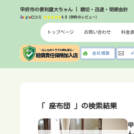
甲府市の便利屋大ちゃん | 親切・迅速・明朗会計
G
o
o
g
l
e
口コミ
★★★★★
4.9（66件のレビュー）
トップページ
お問い合わせ
料金
会社概要
「 座布団 」の検索結果
甲
ん