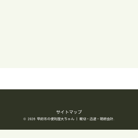
サイトマップ
© 2026 甲府市の便利屋大ちゃん | 親切・迅速・明朗会計.