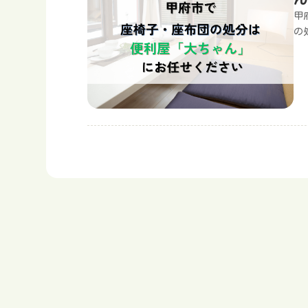
甲
の
は
ご
す
搬
方
理
円
る
り
（
り
分
の
は
わ
す
分