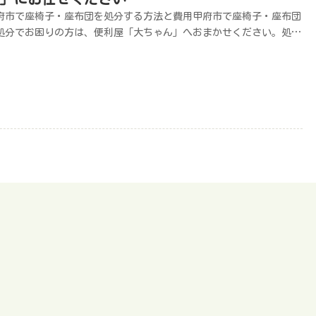
府市で座椅子・座布団を処分する方法と費用甲府市で座椅子・座布団
処分でお困りの方は、便利屋「大ちゃん」へおまかせください。処分
3,300円から対応しています。お見積もりは無料ですので、お気軽に
相談ください。甲府市では、座椅子・座布団は粗大ごみ扱いとなりま
。粗大ごみ回収であれば安く処分できますが、指定場所への搬出・運
が大変です。甲府市で座椅子を処分する方法は以下の通りです。処分
法費用の目安手間戸別収集を利用して粗大ごみとして処分するごみ処
券1枚15円△搬出の手間がかかる処理施設へ持ち込み処分する103
/10kg× 運搬が大変買い替え時に引き取りを依頼する0円（利益にな
可能性あり）○ 簡単買取業者を利用する0円（利益になる可能性あ
）△手間がかかるフリマアプリ・オークションサイトを利用する0円
利益になる可能性あり）△手間がかかる便利屋「大ちゃん」要見積も
○ 簡単座椅子のサイズなどによって料金は異なります。座椅子の処
でお困りの方は、お気軽にご相談ください。甲府市で座椅子・座布団
処分でお困りの方は、便利屋「大ちゃん」へおまかせください。処分
3,300円から対応しています。お問い合わせはこちら電話でお問い合
せメールでお問い合わせLINEでお問い合わせ※電話に出られず折り返
場合はこちらの番号からかけ直します。甲府市で座椅子・座布団の処
方法粗大ごみの戸別収集を利用する粗大ごみ収集の場合は、朝8時30