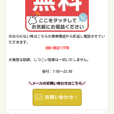
利屋「大ちゃん」におまかせください。事務机・学習机
は8,000円から処分対応いたします。お問い合わせはこち
ら電話でお問い合わせメールでお問い合わせLINEでお問
い合わせ※電話に出られず折り返す場合はこちらの番号
からかけ直します。甲府市で机・椅子は自治体サービス
にて処分可能甲府市で机・椅子を処分する際、自治体サ
※出られない時はこちらの携帯電話から折返し電話させてい
ービスを利用するのが最もコストを抑えられます。分類
ただきます。
は以下の通りです。処分するもの分類学習机（金属製以
090-3522-7778
外）粗大ごみ学習机（金属製）資源物スチール机資源物
机（金属製）資源物机（木製）粗大ごみ椅子（金属製）
※無理な勧誘、しつこい営業は一切いたしません。
資源物椅子（木製）粗大ごみ応接テーブル・応接椅子
（木製以外）粗大ごみ応接テーブル・応接椅子（木製）
受付：7:00～23:00
粗大ごみパイプ椅子資源物甲府市で粗大ごみ扱いの机・
椅子は粗大ごみとして処分可能甲府市では、戸別収集と
＼メールのお問い合わせはこちら／
処理施設へ持ち込む方法があります。粗大ごみの戸別収
集を利用する粗大ごみ収集は、朝8時30分までに決められ
お問い合わせ
た集積所に出します。処分する際は、1枚15円のごみ処理
券を、1枚貼る必要があります。ごみ処理券は、スーパ
ー・ホームセンター・ドラッグストア・コンビニ・個人