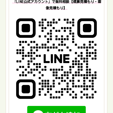
商店などで購入可能です。問い合わせ先収集課 055-
「LINE公式アカウント」で無料相談【概算見積もり・画
241-4313ただし、原則指定場所までは自力で搬出・運搬
像見積もり】
する必要があります。サイズの大きい机・椅子の場合は
手間がかかります。 甲府・峡東クリーンセンターに持ち
込み処分する粗大ごみは、処理施設に持ち込み処分も可
能です。名称甲府・峡東クリーンセンター処理料金事業
系のごみ：164円（税込180円）/10kg 家庭系のごみ：94
円（税込103円）/10kg受付時間月曜日～土曜日午前8時30
分～正午午後1時～5時日曜日、祝日、振替休日は受付な
し甲府市廃棄物事業協同組合の連絡先055-243-4881住所
笛吹市境川町寺尾1440-1電話番号055-266-7744 甲府・峡
東クリーンセンターへ持ち込む場合は、指定ごみ袋やご
み処理券は必要ありません。ただし、運転免許証や保険
証、公共料金の請求書など、甲府市在住である証明書が
必要となります。 専用の処理施設へ直接持ち込んで処分
する場合、指定場所まで搬出や運搬作業が大変です。場
合によって運搬は甲府市が許可している収集運搬業者に
依頼することも可能です。その場合は、甲府市廃棄物事
業協同組合に連絡しましょう。資源物として処分する金
属製の机・椅子は資源物扱いです。集積所は、燃えない