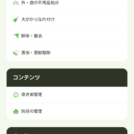
外・庭の不用品処分
机・椅子の処分にお困りの方は便利屋「大ちゃん」にお
まかせください。事務机・学習机は8,000円から処分対応
いたします。お問い合わせはこちら電話でお問い合わせ
大がかりな片付け
メールでお問い合わせLINEでお問い合わせ※電話に出ら
れず折り返す場合はこちらの番号からかけ直します。
解体・撤去
害虫・害獣駆除
コンテンツ
空き家管理
別荘の管理