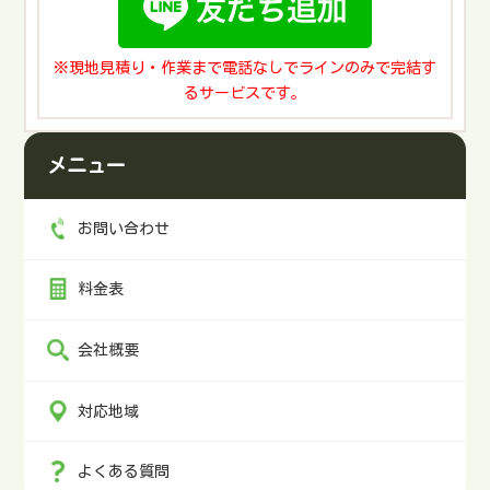
ごみと同じです。収集日の8時30分までに出してくださ
い。資源物回収は行政回収なので料金はかかりません。
問い合わせ先収集課：055-241-4313不用品処分業者に処
※現地見積り・作業まで電話なしでラインのみで完結す
分を依頼する机や椅子の処分に手間をかけたくない場合
るサービスです。
は、不用品回収業者に全ての作業を丸投げするのも手段
です。不用品回収業者は搬出から回収・処分まで全て対
メニュー
応してくれるので手間はかかりません。机や椅子以外に
処分したいものがある場合もまとめて処分依頼できる点
が便利です。ただし、利用する業者によって料金が大幅
お問い合わせ
に異なるので、相見積もりをおすすめします。不用品回
収業者はコストをかけても手間をかけたくない場合にお
料金表
すすめです。リサイクルショップを利用して処分する不
用になった事務机や椅子は、リサイクルショップにて売
却処分できることもあります。ただし、机や椅子を大量
会社概要
に持ち込むと店舗で断られることもあるので確認が必要
です。また、サイズの大きい椅子や机を店舗まで運搬す
対応地域
るのは手間がかかるので、運搬手段がない場合は出張買
取サービスの有無や料金についても確認するのがおすす
めです。リサイクルショップで引き取ってもらえるのは
よくある質問