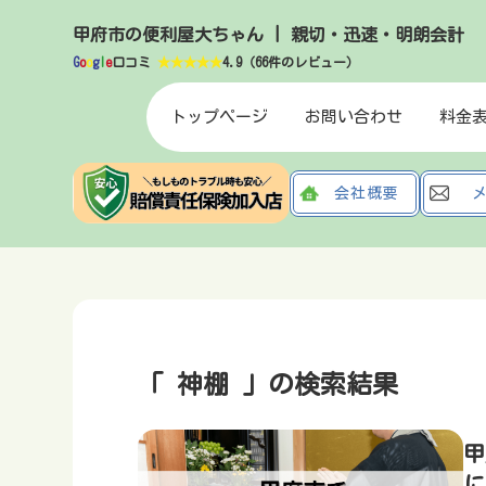
甲府市の便利屋大ちゃん | 親切・迅速・明朗会計
G
o
o
g
l
e
口コミ
★★★★★
4.9（66件のレビュー）
トップページ
お問い合わせ
料金
会社概要
「 神棚 」の検索結果
甲
に