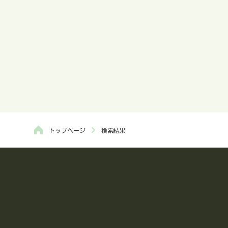
と
か
お
ん
い
や
す
で
こ
電
トップページ
検索結果