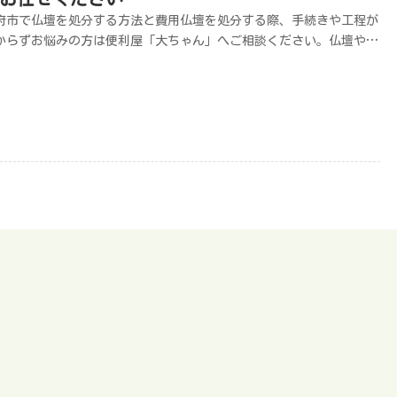
府市で仏壇を処分する方法と費用仏壇を処分する際、手続きや工程が
からずお悩みの方は便利屋「大ちゃん」へご相談ください。仏壇や神
を丁寧に処分対応いたします。料金は仏壇のサイズや必要な工数など
より異なります。お見積もりは無料ですのでお気軽にご相談くださ
。仏壇を処分する際は仏壇の処分方法や魂抜き供養などの手続きにつ
ても確認が必要です。甲府市では魂抜き供養などの手続きには対応し
いないので別途手配することになります。仏壇の処分が初めての場合
業者に依頼するのがスムーズです。甲府市で仏壇を処分する方法は以
の通りです。処分方法費用の目安手間燃えないごみとして処分する
00円～△ 手間がかかるお寺に持ち込み処分する要見積もり△ 手間が
かる仏壇仏具店に処分を依頼する要見積もり△ 手間がかかる便利屋
大ちゃん」要見積もり◎ 簡単仏壇処分の手続きなど自力で対処でき
に業者へ依頼したい方は便利屋「大ちゃん」へご連絡ください。希望
件に合わせて臨機応変に対応いたします。お問い合わせはこちら電話
お問い合わせメールでお問い合わせLINEでお問い合わせ※電話に出ら
ず折り返す場合はこちらの番号からかけ直します。仏壇周辺の不用品
全て処分対応可能便利屋「大ちゃん」では仏壇の供養手続きや処分以
にも、仏壇周辺の不用品回収も対応可能です。仏壇の処分は繊細なの
整理に戸惑う方も多いです。必要なものだけを残し、不要なものはま