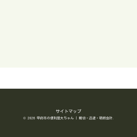
、壁を破損したり怪我したりなど危険です。業者によっては取り外し
ら処分まで対応してくれるので、処分が初めての方は業者への依頼が
すすめです。甲府市で仏壇・神棚を処分したい方は便利屋「大ちゃ
」におまかせください甲府市で手間をかけずに仏壇・神棚処分をした
方は便利屋「大ちゃん」におまかせください。処分する仏壇のサイズ
必要な工数などによって料金は異なります。予算に応じて調整可能で
。お見積もりは無料です。お電話（09035227778）やメール、ライン
対応いたします。まずは、お気軽にご相談ください。お問い合わせは
ちら電話でお問い合わせメールでお問い合わせLINEでお問い合わせ※
話に出られず折り返す場合はこちらの番号からかけ直します。
サイトマップ
© 2026 甲府市の便利屋大ちゃん | 親切・迅速・明朗会計.