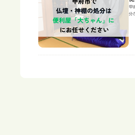
甲
分
棚
に
い
い
て
は
下
1
か
「
ず
条
で
れ
も
外
で